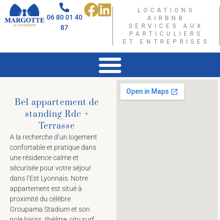
LOCATIONS
06 80 01 40
AIRBNB
SERVICES AUX
87
PARTICULIERS
ET ENTREPRISES
Bel appartement de
standing Rdc +
Terrasse
A la recherche d’un logement
confortable et pratique dans
une résidence calme et
sécurisée pour votre séjour
dans l’Est Lyonnais. Notre
appartement est situé à
proximité du célèbre
Groupama Stadium et son
pole loisirs, théâtre, city surf