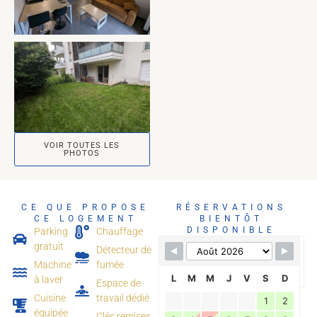
VOIR TOUTES LES
PHOTOS
CE QUE PROPOSE
RÉSERVATIONS
CE LOGEMENT
BIENTÔT
DISPONIBLE
Parking
Chauffage
gratuit
Détecteur de
Disponible
Machine
fumée
Réservé
L
M
M
J
V
S
D
à laver
Espace de
Cuisine
travail dédié
1
2
équipée
Clés remises