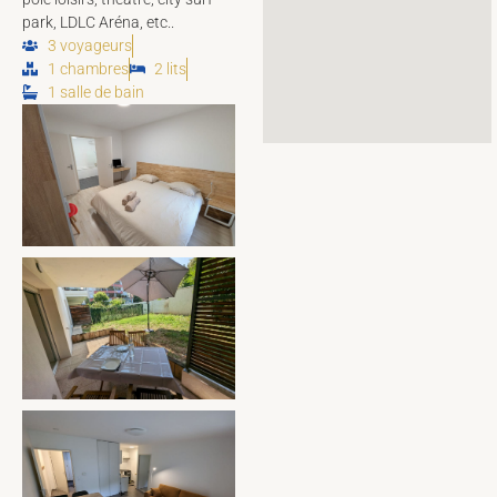
park, LDLC Aréna, etc..
3 voyageurs
1 chambres
2 lits
1 salle de bain