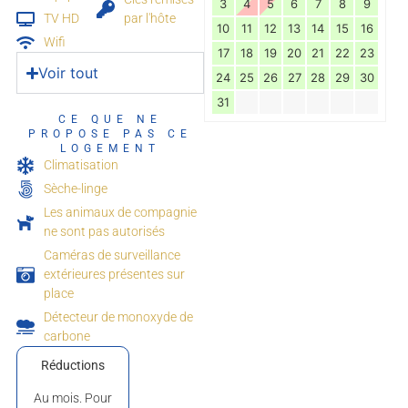
3
4
5
6
7
8
9
TV HD
par l'hôte
10
11
12
13
14
15
16
Wifi
17
18
19
20
21
22
23
Voir tout
24
25
26
27
28
29
30
31
CE QUE NE
PROPOSE PAS CE
LOGEMENT
Climatisation
Sèche-linge
Les animaux de compagnie
ne sont pas autorisés
Caméras de surveillance
extérieures présentes sur
place
Détecteur de monoxyde de
carbone
Réductions
Au mois. Pour