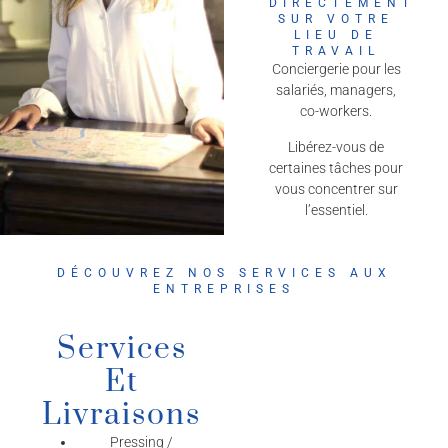
DIRECTEMENT
SUR VOTRE
LIEU DE
TRAVAIL
Conciergerie pour les
salariés, managers,
co-workers.
Libérez-vous de
certaines tâches pour
vous concentrer sur
l’essentiel.
DÉCOUVREZ NOS SERVICES AUX
ENTREPRISES
Services
Et
Livraisons
Pressing /