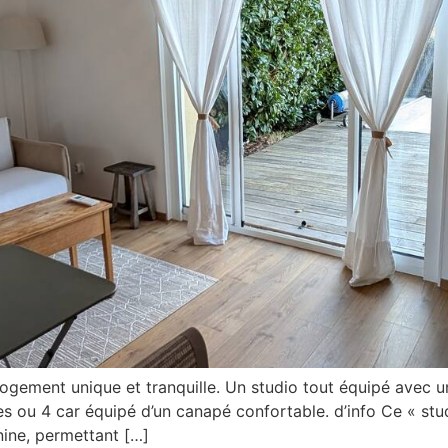
gement unique et tranquille. Un studio tout équipé avec
nes ou 4 car équipé d’un canapé confortable. d’info Ce « st
ine, permettant […]